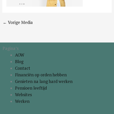
←
Vorige Media
Pagina’s
AOW
Blog
Contact
Financiën op orden hebben
Genieten na lang hard werken
Pensioen leeftijd
Websites
Werken