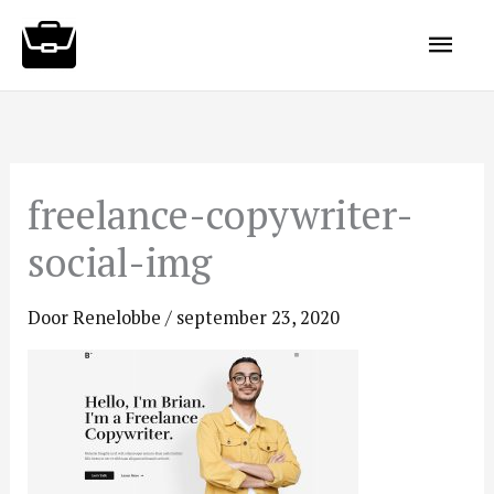
Ga
Hoo
naar
de
inhoud
freelance-copywriter-
social-img
Door
Renelobbe
/
september 23, 2020